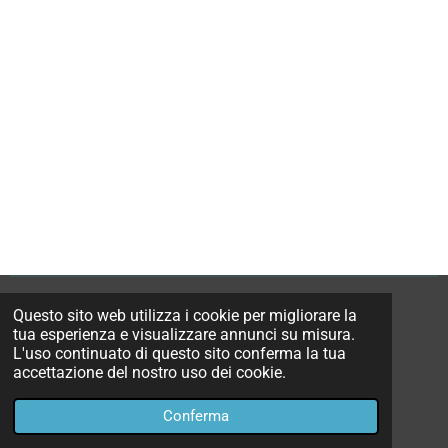
Questo sito web utilizza i cookie per migliorare la
F
I
W
tua esperienza e visualizzare annunci su misura.
a
n
h
L'uso continuato di questo sito conferma la tua
c
s
a
email:
info@michelefurci.com
accettazione del nostro uso dei cookie.
e
t
t
© 2006 - 2024 michelefurci
b
a
s
Conferma
Fornito da
Webador
o
g
A
o
r
p