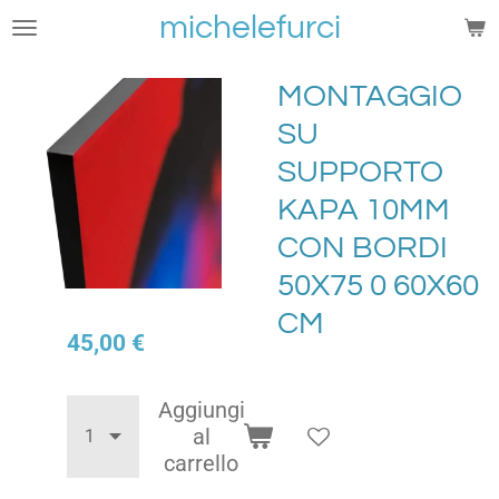
michelefurci
Vai
al
contenuto
MONTAGGIO
principale
SU
SUPPORTO
KAPA 10MM
CON BORDI
50X75 0 60X60
CM
45,00 €
Aggiungi
al
carrello