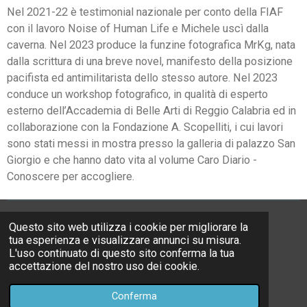
Nel 2021-22 è testimonial nazionale per conto della FIAF
con il lavoro Noise of Human Life e Michele uscì dalla
caverna. Nel 2023 produce la funzine fotografica MrKg, nata
dalla scrittura di una breve novel, manifesto della posizione
pacifista ed antimilitarista dello stesso autore. Nel 2023
conduce un workshop fotografico, in qualità di esperto
esterno dell’Accademia di Belle Arti di Reggio Calabria ed in
collaborazione con la Fondazione A. Scopelliti, i cui lavori
sono stati messi in mostra presso la galleria di palazzo San
Giorgio e che hanno dato vita al volume Caro Diario -
Conoscere per accogliere.
Questo sito web utilizza i cookie per migliorare la
F
I
W
tua esperienza e visualizzare annunci su misura.
a
n
h
L'uso continuato di questo sito conferma la tua
c
s
a
email:
info@michelefurci.com
accettazione del nostro uso dei cookie.
e
t
t
© 2006 - 2024 michelefurci
b
a
s
Conferma
Fornito da
Webador
o
g
A