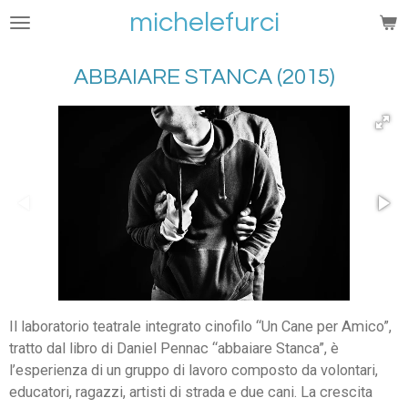
michelefurci
Vai
al
contenuto
ABBAIARE STANCA (2015)
principale
Il laboratorio teatrale integrato cinofilo “Un Cane per Amico”,
tratto dal libro di Daniel Pennac “abbaiare Stanca”, è
l’esperienza di un gruppo di lavoro composto da volontari,
educatori, ragazzi, artisti di strada e due cani. La crescita