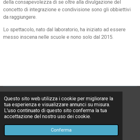
della consapevolezza di se oltre alla divulgazione del
concetto di integrazione e condivisione sono gli obbiettivi
da raggiungere.
Lo spettacolo, nato dal laboratorio, ha iniziato ad essere
messo inscena nelle scuole e nono solo dal 2015.
Questo sito web utilizza i cookie per migliorare la
F
I
W
tua esperienza e visualizzare annunci su misura.
a
n
h
L'uso continuato di questo sito conferma la tua
c
s
a
email:
info@michelefurci.com
accettazione del nostro uso dei cookie.
e
t
t
© 2006 - 2024 michelefurci
b
a
s
Conferma
Fornito da
Webador
o
g
A
o
r
p