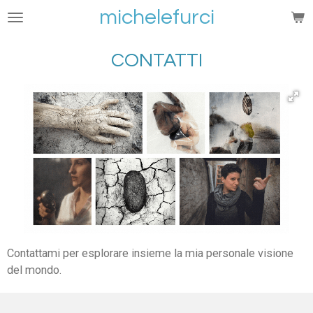
michelefurci
Vai
al
contenuto
CONTATTI
principale
Contattami per esplorare insieme la mia personale visione
del mondo.