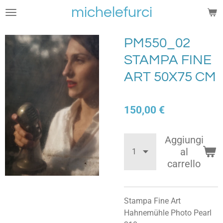
michelefurci
Vai
al
contenuto
PM550_02
principale
STAMPA FINE
ART 50X75 CM
150,00 €
Aggiungi
al
carrello
Stampa Fine Art
Hahnemühle Photo Pearl